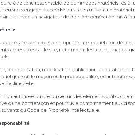
urra être tenu responsable de dommages matériels liés à l’uti
teur du site s’engage à accéder au site en utilisant un matériel 
virus et avec un navigateur de dernière génération mis à jou
ctuelle
 propriétaire des droits de propriété intellectuelle ou détient 
ents accessibles sur le site, notamment les textes, images, gr
iels.
n, représentation, modification, publication, adaptation de t
quel que soit le moyen ou le procédé utilisé, est interdite, sa
de Pauline Zeller.
n non autorisée du site ou de l’un des éléments qu’il contien
ve d’une contrefaçon et poursuivie conformément aux dispo
et suivants du Code de Propriété Intellectuelle.
esponsabilité