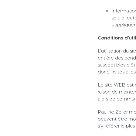
Informatio
soit, direc
s’appliquent
Conditions d’util
L’utilisation du 
entière des condit
susceptibles d’ê
donc invités à le
Le site WEB est 
raison de mainten
alors de communiq
Pauline Zeller m
peuvent être modi
s’y référer le pl