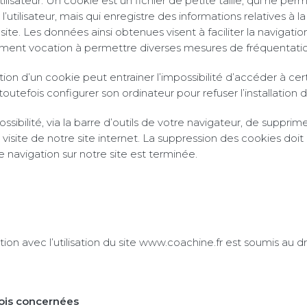
utilisateur. Un cookie est un fichier de petite taille, qui ne per
e l’utilisateur, mais qui enregistre des informations relatives à l
site. Les données ainsi obtenues visent à faciliter la navigation
lement vocation à permettre diverses mesures de fréquentatio
ation d’un cookie peut entrainer l’impossibilité d’accéder à cert
 toutefois configurer son ordinateur pour refuser l’installation 
 possibilité, via la barre d’outils de votre navigateur, de supprim
la visite de notre site internet. La suppression des cookies doi
e navigation sur notre site est terminée.
ation avec l’utilisation du site www.coachine.fr est soumis au dro
lois concernées