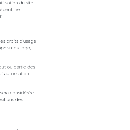
lisation du site.
récent, ne
r.
les droits d’usage
aphismes, logo,
out ou partie des
uf autorisation
t sera considérée
sitions des