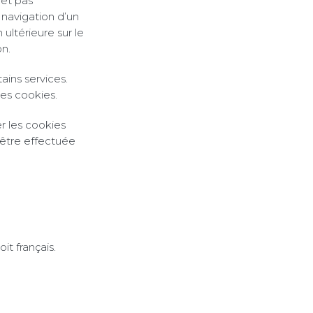
met pas
a navigation d’un
 ultérieure sur le
n.
ains services.
des cookies.
er les cookies
t être effectuée
it français.