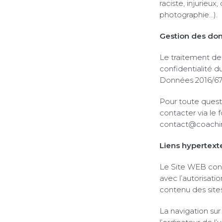
raciste, injurieux
photographie…).
Gestion des do
Le traitement des
confidentialité 
Données 2016/679
Pour toute questi
contacter via le 
contact@coachine
Liens hypertext
Le Site WEB conti
avec l’autorisatio
contenu des sites
La navigation sur