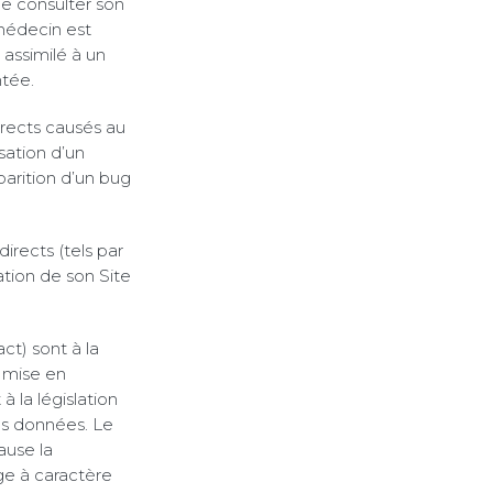
e consulter son
 médecin est
 assimilé à un
ntée.
irects causés au
isation d’un
parition d’un bug
rects (tels par
tion de son Site
ct) sont à la
s mise en
 la législation
des données. Le
ause la
ge à caractère