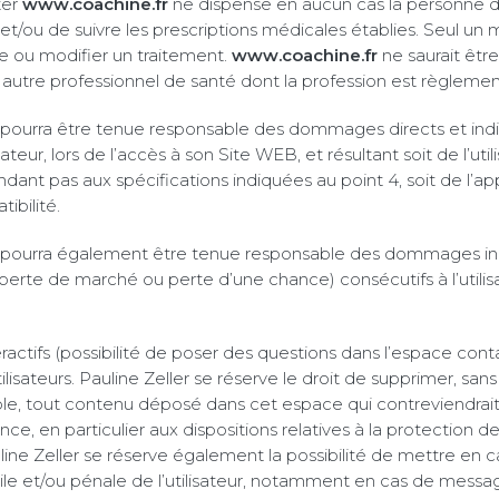
ter
www.coachine.fr
ne dispense en aucun cas la personne d
et/ou de suivre les prescriptions médicales établies. Seul un
ire ou modifier un traitement.
www.coachine.fr
ne saurait être
autre professionnel de santé dont la profession est règleme
e pourra être tenue responsable des dommages directs et ind
sateur, lors de l’accès à son Site WEB, et résultant soit de l’util
dant pas aux spécifications indiquées au point 4, soit de l’ap
ibilité.
e pourra également être tenue responsable des dommages indi
erte de marché ou perte d’une chance) consécutifs à l’utilisa
actifs (possibilité de poser des questions dans l’espace conta
ilisateurs. Pauline Zeller se réserve le droit de supprimer, san
e, tout contenu déposé dans cet espace qui contreviendrait à
nce, en particulier aux dispositions relatives à la protection 
ine Zeller se réserve également la possibilité de mettre en c
vile et/ou pénale de l’utilisateur, notamment en cas de messa