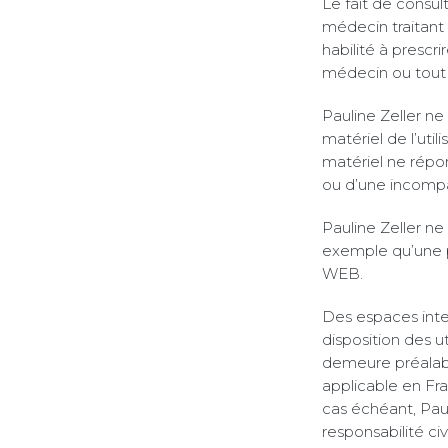
Le fait de consul
médecin traitant 
habilité à prescr
médecin ou tout 
Pauline Zeller n
matériel de l’utili
matériel ne répon
ou d’une incompat
Pauline Zeller n
exemple qu’une p
WEB.
Des espaces inter
disposition des ut
demeure préalabl
applicable en Fra
cas échéant, Paul
responsabilité ci