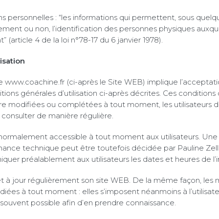
ns personnelles : “les informations qui permettent, sous quel
tement ou non, l’identification des personnes physiques auxque
” (article 4 de la loi n°78-17 du 6 janvier 1978).
isation
site www.coachine.fr (ci-après le Site WEB) implique l’acceptati
ions générales d’utilisation ci-après décrites. Ces conditions d
tre modifiées ou complétées à tout moment, les utilisateurs 
s consulter de manière régulière.
normalement accessible à tout moment aux utilisateurs. Une 
ance technique peut être toutefois décidée par Pauline Zeller
uer préalablement aux utilisateurs les dates et heures de l’i
et à jour régulièrement son site WEB. De la même façon, les 
ées à tout moment : elles s’imposent néanmoins à l’utilisateur
us souvent possible afin d’en prendre connaissance.